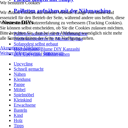
Wir benutzen Cookies
Pailletten aufnähen mit der Nähmaschine
Wir nutzen Cookies auf unserer Website. Einige von ihnen sind
essenziell für den Betrieb der Seite, während andere uns helfen, diese
Neueste DIYs
Website und die Nutzererfahrung zu verbessern (Tracking Cookies).
Sie können selbst entscheiden, ob Sie die Cookies zulassen möchten.
Bitte beachten Sie, dass bei einer Ablehnung womöglich nicht mehr
Pailletten aufnähen mit der Nähmaschine
alle Funktionalitäten der Seite zur Verfügung stehen.
Outfit kombinieren für Mamas Styling
Sofapodest selbst gebaut
Akzeptieren
Ablehnen
Hochzeitsauto Blume DIY Kanzashi
Weitere Informationen
|
Impressum
DIY Upcycling Stillshirt nähen
Upcycling
Schnell gemacht
Nähen
Kleidung
Pappe
Möbel
Spielmöbel
Kleinkind
Erwachsene
Basteln
Kind
Holz
Tipps