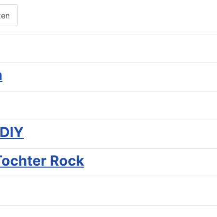
zen
n
 DIY
Tochter Rock