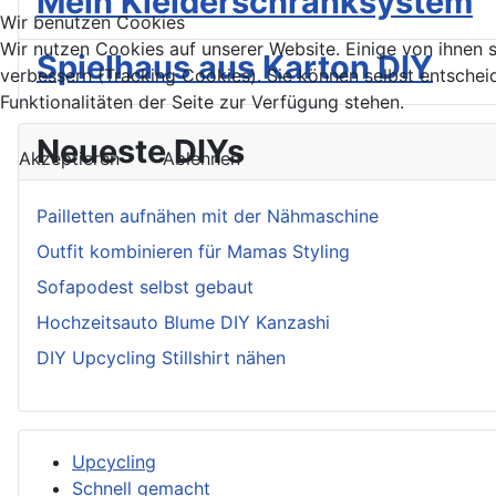
Mein Kleiderschranksystem
Wir benutzen Cookies
Wir nutzen Cookies auf unserer Website. Einige von ihnen s
Spielhaus aus Karton DIY
verbessern (Tracking Cookies). Sie können selbst entschei
Funktionalitäten der Seite zur Verfügung stehen.
Neueste DIYs
Akzeptieren
Ablehnen
Pailletten aufnähen mit der Nähmaschine
Outfit kombinieren für Mamas Styling
Sofapodest selbst gebaut
Hochzeitsauto Blume DIY Kanzashi
DIY Upcycling Stillshirt nähen
Upcycling
Schnell gemacht