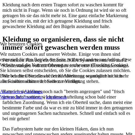
Kleidung nach dem ersten Tragen sofort zu waschen kommt für
mich nicht in Frage. Wenn sie noch in Ordnung ist wird sie so oft
getragen bis sie das nicht mehr ist. Eine ganz einfache Markierung
zog bei mir ein, mit der ich getragene Kleidung und frisch
gewaschene Kleidung auf den Bügeln auseinander halte.
Kleidung so organisieren, dass sie nicht
Wir benutzen Cookies
immer sofort gewaschen werden muss
Wir nutzen Cookies auf unserer Website. Einige von ihnen sind
essenziell für den Betrieb der Seite, während andere uns helfen, diese
Für meinen Plan zog ein Stolmen IKEA System bei mir ein und 2
Website und die Nutzererfahrung zu verbessern (Tracking Cookies).
Kleiderstangen voll mit Oberteilen sowie eine Hosenkleiderstange.
Sie können selbst entscheiden, ob Sie die Cookies zulassen möchten.
Bitte beachten Sie, dass bei einer Ablehnung womöglich nicht mehr
Wie ich die Oberteile auf der Kleiderstange organisiere hat sich
alle Funktionalitäten der Seite zur Verfügung stehen.
inzwischen schon ein bisschen verändert.
Akzeptieren
Ablehnen
Hatte ich sie anfangs noch nach "bereits angezogen" und "frisch
Weitere Informationen
|
Impressum
gewaschen" sortiert, wich diese Aufteilung schon bald einer
farblichen Zuordnung. Wenn ich ein Oberteil suche, dann meist eine
bestimmte Farbe und da war es mir zu blöd immer in den getragenen
und ungetragenen Sachen nachzusehen. Schnell und einfach soll es
bei mir gehen!
Das Farbsystem hatte nur den kleinen Haken, dass ich nun
gewaschen und ungewaschen anders auseinander halten musste. Mit